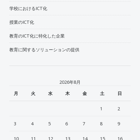
ー
学校におけるICT化
シ
授業のICT化
ョ
教育のICT化に特化した企業
教育に関するソリューションの提供
ン
2026年8月
月
火
水
木
金
土
日
1
2
3
4
5
6
7
8
9
10
11
12
13
14
15
16